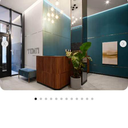
В «Темпе» все устроено так, чтобы дом не
просто стоял, а заботился о вас. Зимой
тепло — благодаря энергоэффективному
остеклению и современной системе
отопления с индивидуальной регулировкой.
Летом — прохладно и светло: широкие окна
и хорошая шумоизоляция создают
атмосферу, в которую хочется
возвращаться.
Стены — еще один уровень защиты.
Наружные — из кирпича и монолита с
многослойной шумо- и теплоизоляцией.
Межквартирные — тоже кирпичные,
покрытые гипсовой штукатуркой. Акустика в
квартире под контролем: слышно только то,
что действительно хочется слышать.
Вода проходит несколько этапов
фильтрации, а отопление распределено по