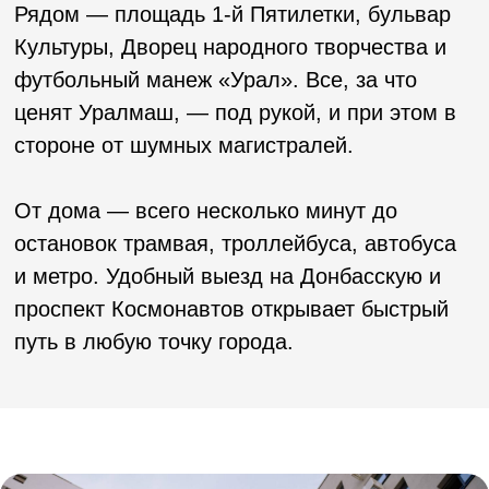
лапомойка
саунд-дизайн
колясочная