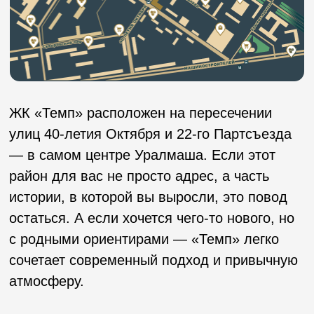
В «Темпе» холлы — не просто проходное
место, а визитная карточка дома.
Пространство с высокими потолками,
мягким светом, живыми растениями и
зоной, где можно присесть с чашкой кофе
или подождать такси.
школы
ГКБ 14
Панорамное остекление, вход с уровня
земли, колясочная — все сделано так,
продукты
торговый центр
чтобы ни одна деталь не мешала, а
помогала. Здесь не нужно искать
компромиссы: можно жить красиво и без
детские сады
аптеки
лишнего стресса.
Холлы звучат — в прямом смысле. Музыка,
приятный аромат, Wi-Fi. И даже если вы
просто заглянули на минуту, это будет
минута, которую приятно запомнить.
Wi-Fi
арома-дизайн