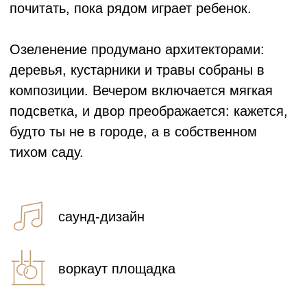
Вариант для тех, кто хочет сразу заехать в
квартиру и жить. Просто расставляете
мебель, вешаете любимые шторы — и все
готово. Пол — ламинат высокого класса,
стены — с обоями под покраску, потолки —
натяжные. Ванная оборудована:
установлены ванна, раковина, унитаз,
кафель на стенах и полу. В каждой комнате
— межкомнатные двери и аккуратные
плинтусы. Ничего лишнего — все чисто и
аккуратно. Отделку от застройщика можно
включить в стоимость договора — компания