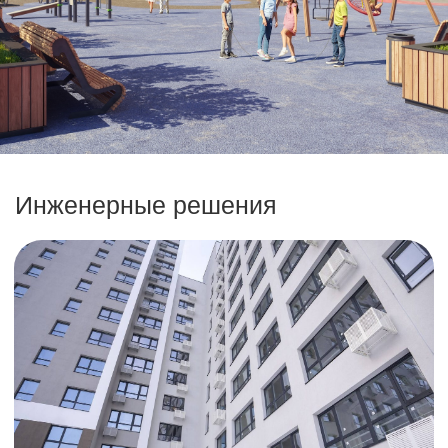
стены оштукатурены
на полу — стяжка с
шумоизолирующим слоем
выполнена электроразводка
панельные радиаторы с
терморегуляцией
надежные стальные сейф-двери
2х камерные энергосберегающие
стеклопакеты с пятикамерным
профилем. Четырехступенчатая
система микропроветриванияи
поворотно-откидная фурнитура на
всех створках
подоконники и откосы
В ванных комнатах и санузлах: