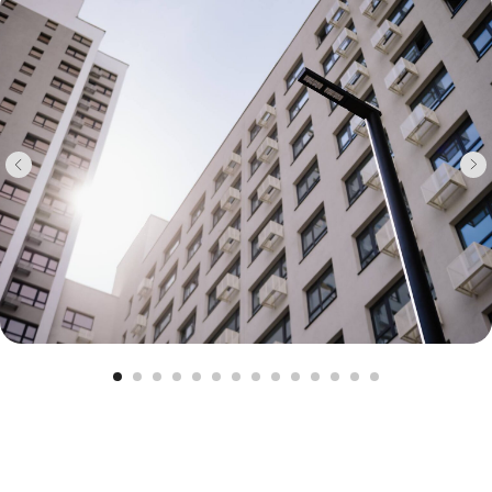
Двор
Двор приватный и без автомобилей. На
территорию комплекса не смогут попасть
посторонние — она надежно защищена
системой контроля доступа, круглосуточным
видеонаблюдением по периметру, а также
собственной службой мониторинга.
Площадка — не просто для галочки. Она
создана, чтобы развивать: бегать,
карабкаться, придумывать истории. Для
взрослых — спортивные зоны, где можно
размяться утром или потренироваться
после работы, и зоны отдыха, где можно
почитать, пока рядом играет ребенок.
Озеленение продумано архитекторами:
деревья, кустарники и травы собраны в
композиции. Вечером включается мягкая
подсветка, и двор преображается: кажется,