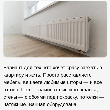
надежный застройщик
эксперт в генподряде
за время работы «ПРАКТИКА» было построено и
введено в эксплуатацию более 415 тыс. кв. м.
жилой недвижимости, около 55 тыс. кв. м.
коммерческой недвижимости и более 40 тыс. кв.
м. загородной недвижимости. за 17 лет работы
на строительном рынке Екатеринбурга компания
построила и ввела в эксплуатацию более 1 000
000 квадратных метров жилой, коммерческой и
загородной недвижимости