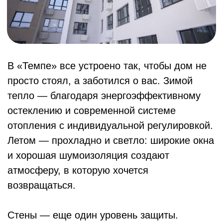
выполнена гидроизоляция
установлены, унитаз, раковина со
смесителем.
предусмотрены двухтарифные
электросчетчики