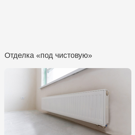
Семейная ипотека
с отложенным ПВ
Скидка от 5%
при траншей ипотеке
Трейд-ин
обменяйте квартиру на новую
Рассрочка без ПВ
платежи от 50 000 ₽/мес