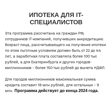
паркинг
агентам
+7 343 328-30-30
info@gk-praktika.ru
Эта программа рассчитана на граждан РФ,
ул. 8 Марта, 49 БЦ «Арена»
сотрудников IT-компаний, получивших аккредитацию.
Возраст лица, рассчитывающего на получение ипотеки
по этим льготным условиям должен быть от 22 до 44
лет, а заработная плата составляла более 100 тыс
рублей, а для Екатеринбурга и других городов-
миллионников – более 150 тыс рублей до вычета НДФЛ.
документы
на
наш.дом.рф
Для городов миллионников максимальная сумма
Вся информация, представленная на данном сайте, носит
кредита составит 18 млн рублей, для остальных – 9
исключительно информационный характер, не является
млн.
офертой или публичной офертой согласно ст. 435, п. 2 ст. 437 гк
Программа действует до конца 2024 года.
рф. визуализации объекта являются ориентировочными.
застройщик вправе вносить изменения в проект в соответствии
с действующим законодательством. за точной информацией
обращайтесь в офис продаж